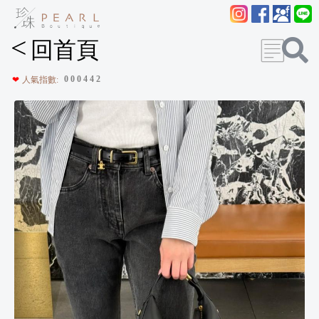
<
回首頁
0
0
0
4
4
2
❤
人氣指數: