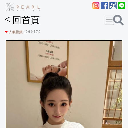
<
回首頁
0
0
0
4
7
9
❤
人氣指數: