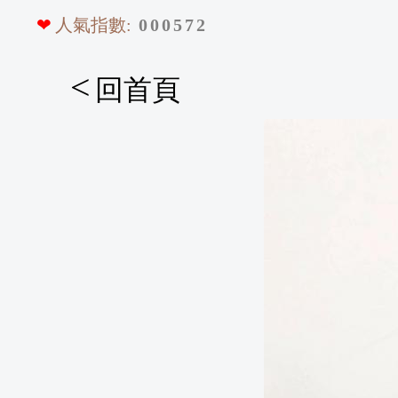
❤
人氣指數:
0
0
0
5
7
2
<
回首頁