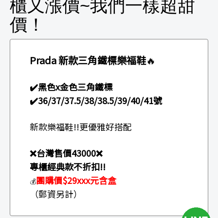
櫃又漲價~我們一樣超甜
價！
Prada 新款三角鐵標樂福鞋
🔥
✔️黑色x金色三角鐵標
✔️
36/37/37.5/38/38.5/39/40/41號
新款樂福鞋!!更優雅好搭配
❌台灣售價43000❌
專櫃經典款不折扣!!
團購價$29xxx元含盒
💰
（郵資另計）