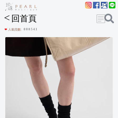
<
回首頁
0
0
0
5
4
1
❤
人氣指數: