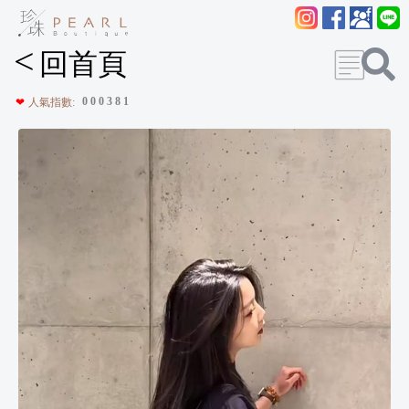
<
回首頁
0
0
0
3
8
1
❤
人氣指數: