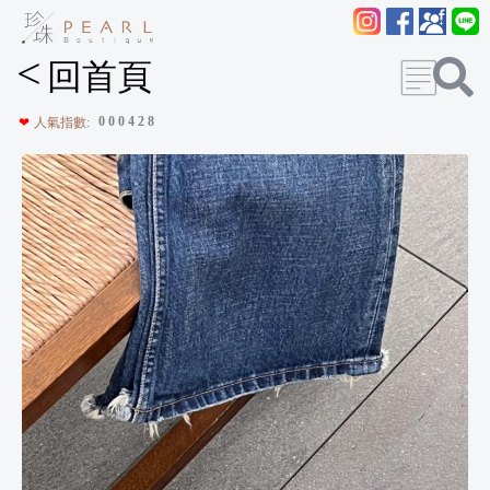
<
回首頁
0
0
0
4
2
8
❤
人氣指數: