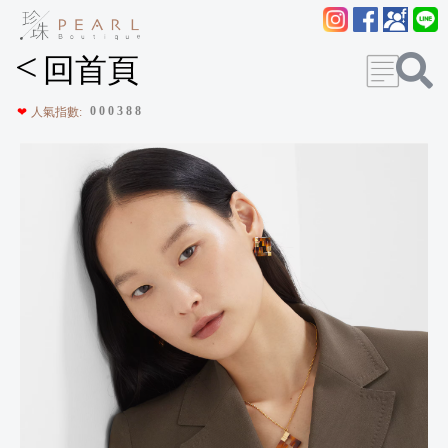
<
回首頁
0
0
0
3
8
8
❤
人氣指數: