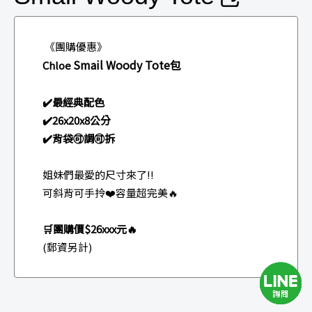
《團購優惠》
Smail Woody Tote包
Chloe
✔️最經典配色
✔️26x20x8公分
✔️背袋🉑調🉑拆
姐妹們最愛的尺寸來了‼️
可斜背可手拎❤️容量超完美🔥
🛒團購價$26xxx元🔥
(郵資另計)