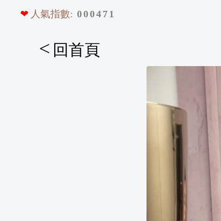
❤
人氣指數:
0
0
0
4
7
1
<
回首頁