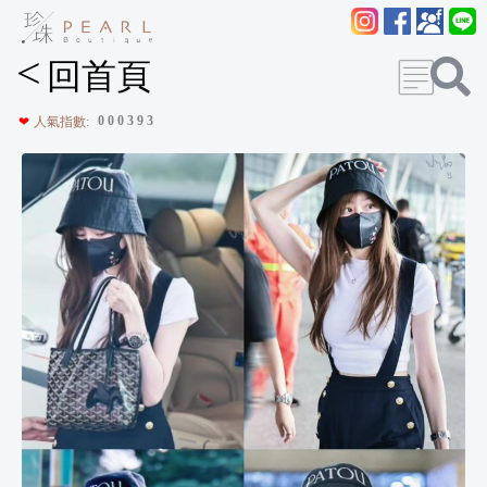
<
回首頁
0
0
0
3
9
3
❤
人氣指數: