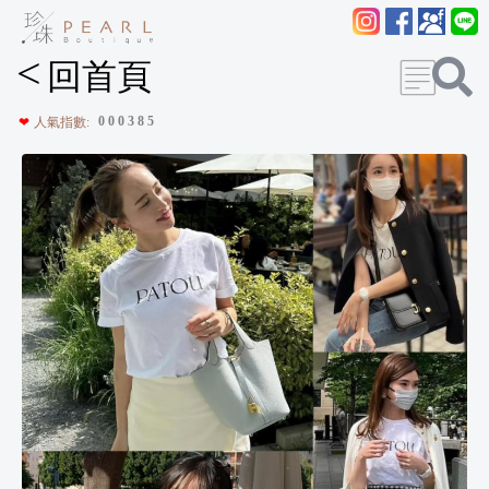
<
回首頁
0
0
0
3
8
5
❤
人氣指數: