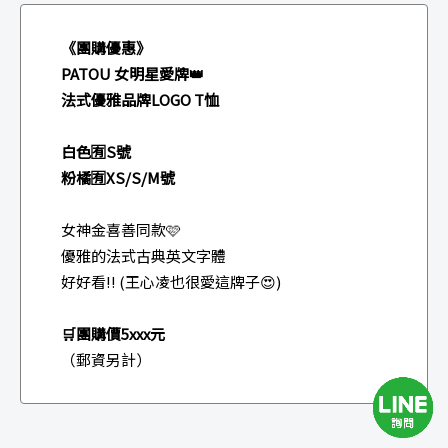
《團購優惠》
PATOU 女明星愛牌👑
法式優雅品牌LOGO T恤
白色🈶S號
粉橘🈶XS/S/M號
女神金喜善同款🩷
優雅的法式古典英文字體
好好看!! (王心凌也很愛這牌子😍)
🛒團購價5xxx元
（郵資另計）