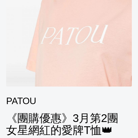
PATOU
《團購優惠》3月第2團
女星網紅的愛牌T恤👑