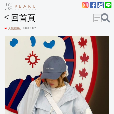
<
回首頁
0
0
0
3
8
7
❤
人氣指數: