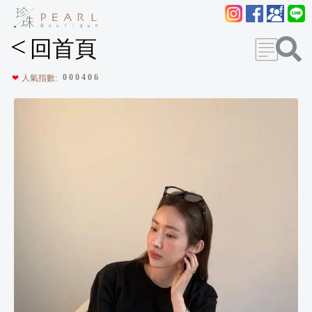
<
回首頁
0
0
0
4
0
6
❤
人氣指數: