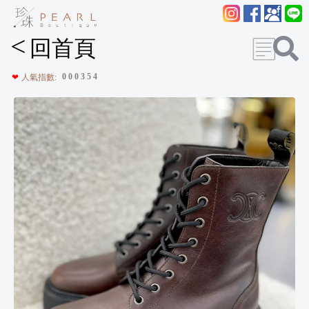
<
回首頁
0
0
0
3
5
4
❤
人氣指數: