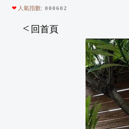
❤
人氣指數:
0
0
0
6
0
2
<
回首頁