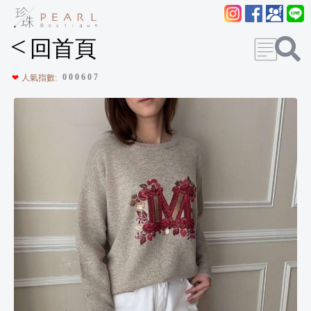
<
回首頁
0
0
0
6
0
7
❤
人氣指數: