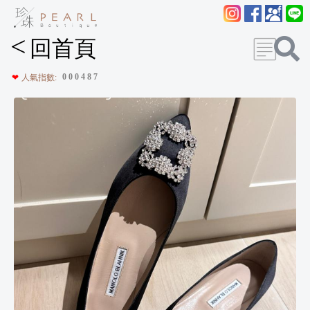
<
回首頁
0
0
0
4
8
7
❤
人氣指數: