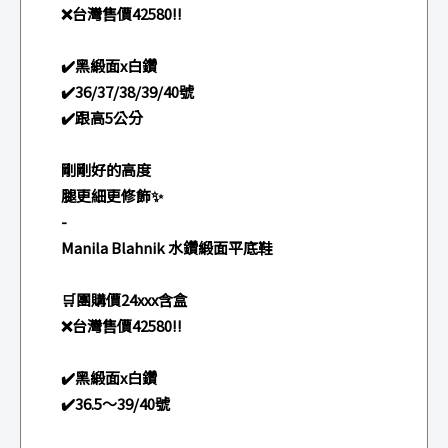
❌台灣售價42580‼️
✔️黑緞面x白鑽
✔️36/37/38/39/40號
✔️跟高5公分
剛剛好的高度
腿更細更修飾✨
-
Manila Blahnik 水鑽緞面平底鞋
🛒團購價24xxx含盒
❌台灣售價42580‼️
✔️黑緞面x白鑽
✔️36.5～39/40號