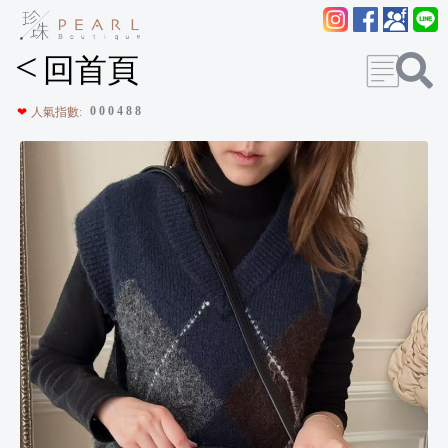
<
回首頁
0
0
0
4
8
8
❤
人氣指數: