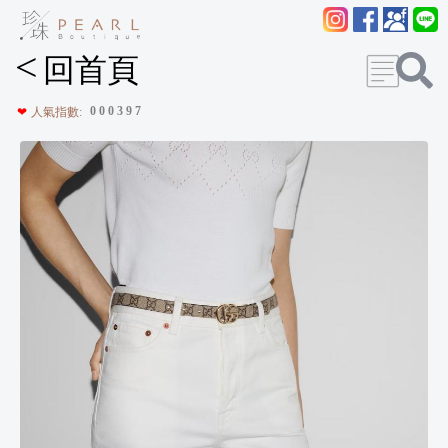
<
回首頁
0
0
0
3
9
7
❤
人氣指數: