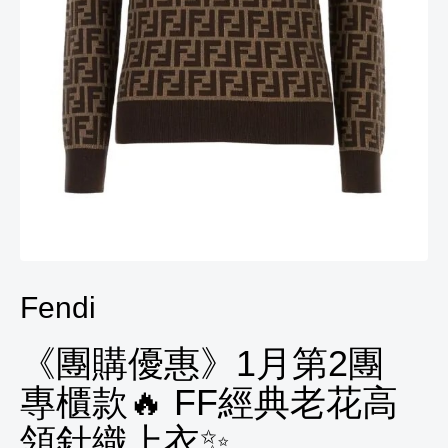
Fendi
《團購優惠》1月第2團
專櫃款🔥 FF經典老花高
領針織上衣✨