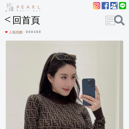
<
回首頁
0
0
0
4
0
0
❤
人氣指數: