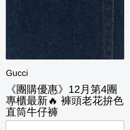
Gucci
《團購優惠》12月第4團
專櫃最新🔥 褲頭老花拚色
直筒牛仔褲