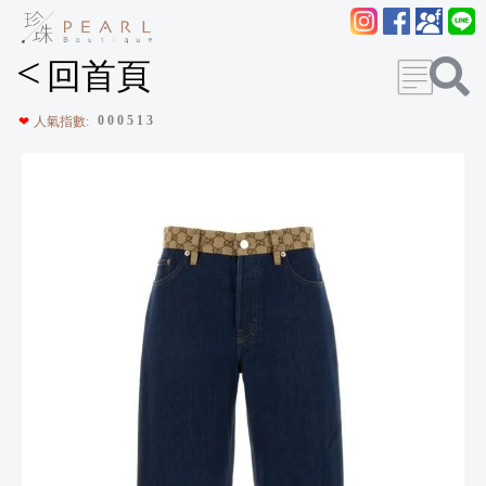
<
回首頁
0
0
0
5
1
3
❤
人氣指數: