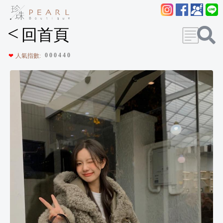
<
回首頁
0
0
0
4
4
0
❤
人氣指數: