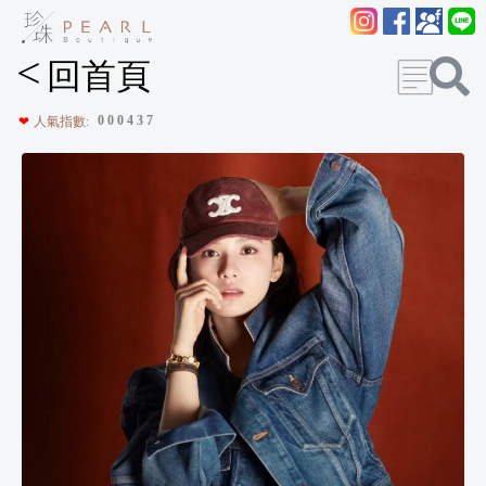
<
回首頁
0
0
0
4
3
7
❤
人氣指數: