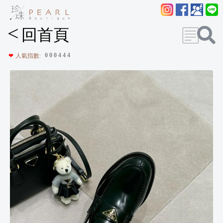
<
回首頁
0
0
0
4
4
4
❤
人氣指數: