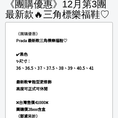
《團購優惠》12月第3團
最新款🔥三角標樂福鞋♡
《團購優惠》
Prada 最新款三角標樂福鞋♡
✔️黑色
✨尺寸：
36、36.5、37、37.5、38、39、40.5、41
最新款💗鞋型更修飾
高度可正式可休閒
❌台灣售價41000❌
團購價28xxx含盒
（郵資另計）