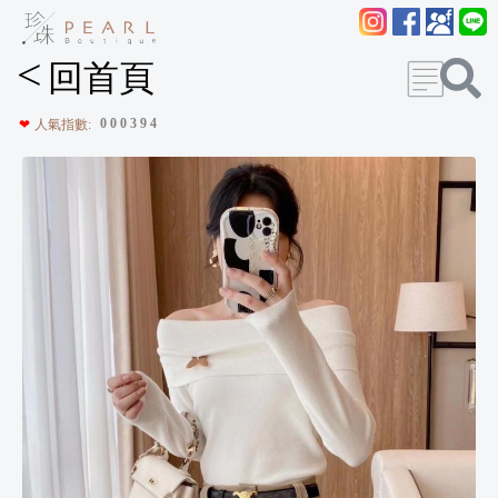
<
回首頁
0
0
0
3
9
4
❤
人氣指數: