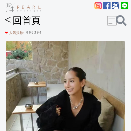
<
回首頁
0
0
0
3
9
4
❤
人氣指數: