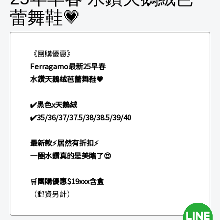
蕾舞鞋💗
《團購優惠》
Ferragamo最新25早春
水鑽天鵝絨芭蕾舞鞋💗
✔️黑色x天鵝絨
✔️35/36/37/37.5/38/38.5/39/40
最新款⚡️居然有折扣⚡️
一圈水鑽真的是美瞎了😍
🛒團購優惠$19xxx含盒
（郵資另計）