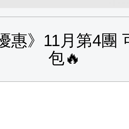
購優惠》11月第4團 
包🔥