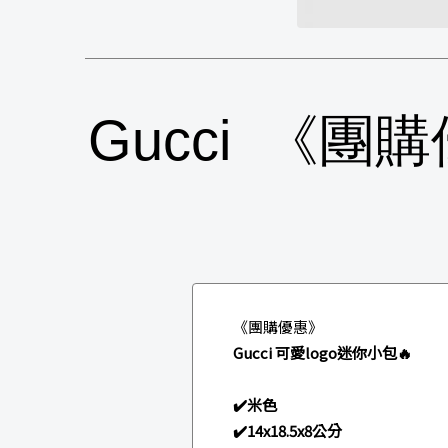
Gucci 《團
《團購優惠》
Gucci 可愛logo迷你小包🔥
✔️米色
✔️14x18.5x8公分