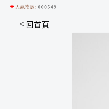
❤
人氣指數:
0
0
0
5
4
9
<
回首頁