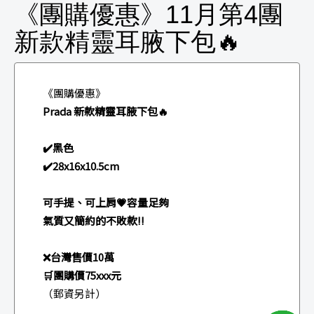
《團購優惠》11月第4團
新款精靈耳腋下包🔥
《團購優惠》
Prada 新款精靈耳腋下包🔥
✔️黑色
✔️28x16x10.5cm
可手提、可上肩💗容量足夠
氣質又簡約的不敗款‼️
❌台灣售價10萬
🛒團購價75xxx元
（郵資另計）