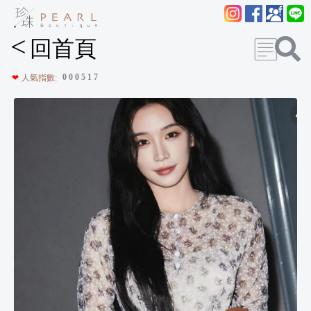
<
回首頁
0
0
0
5
1
7
❤
人氣指數: