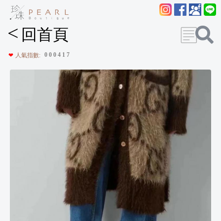
<
回首頁
0
0
0
4
1
7
❤
人氣指數: