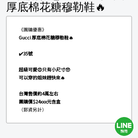
厚底棉花糖穆勒鞋🔥
《團購優惠》
Gucci 厚底棉花糖穆勒鞋🔥
✔️35號
超級可愛😍只有小尺寸🥺
可以穿的姐妹趕快來🔥
台灣售價約4萬左右
團購價$24xxx元含盒
（郵資另計）