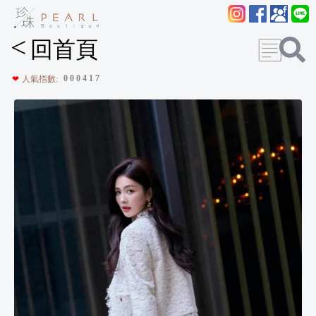
<
回首頁
0
0
0
4
1
7
❤
人氣指數: