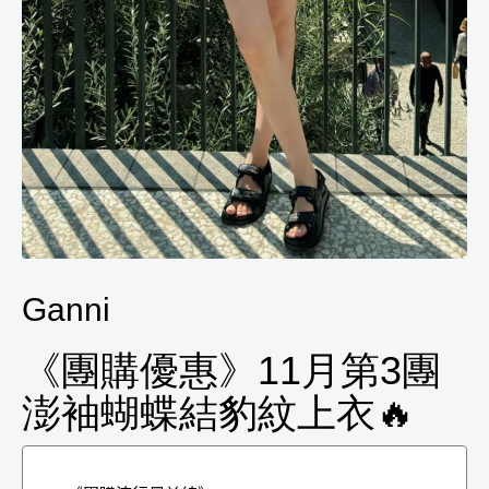
Ganni
《團購優惠》11月第3團
澎袖蝴蝶結豹紋上衣🔥