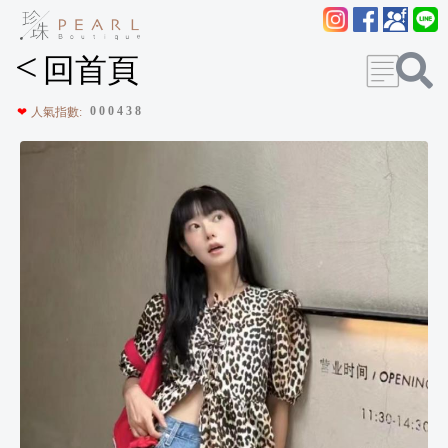
<
回首頁
0
0
0
4
3
8
❤
人氣指數: