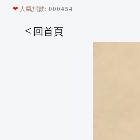
❤
人氣指數:
0
0
0
4
5
4
<
回首頁