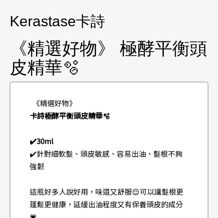
Kerastase卡詩
《精選好物》 極酵平衡頭
皮精華🫧
《精選好物》
卡詩極酵平衡頭皮精華🫧
✔️30ml
✔️針對細軟髮、頭皮敏感、容易出油、髮根不夠
強韌
這瓶好多人說好用，味道又舒服😌可以讓髮根更
蓬鬆更健康，延緩出油程度又有保養頭皮的成分
💗