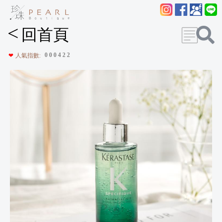
<
回首頁
0
0
0
4
2
2
❤
人氣指數: