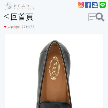
<
回首頁
0
0
0
4
7
7
❤
人氣指數: