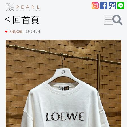
<
回首頁
0
0
0
4
3
4
❤
人氣指數: