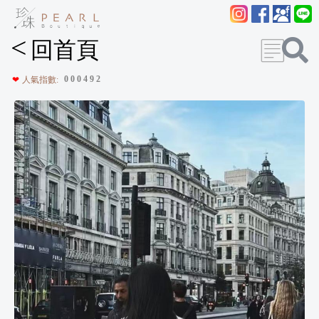
<
回首頁
0
0
0
4
9
2
❤
人氣指數: