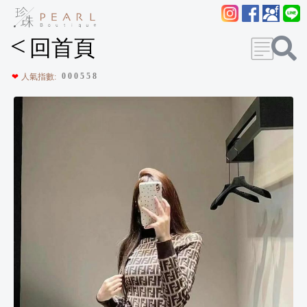
<
回首頁
0
0
0
5
5
8
❤
人氣指數: