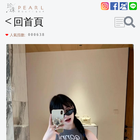
<
回首頁
0
0
0
6
3
8
❤
人氣指數: