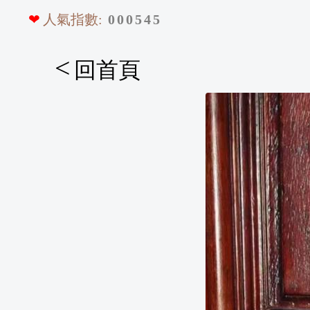
❤
人氣指數:
0
0
0
5
4
5
<
回首頁