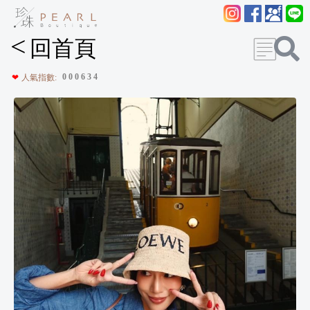
<
回首頁
0
0
0
6
3
4
❤
人氣指數: