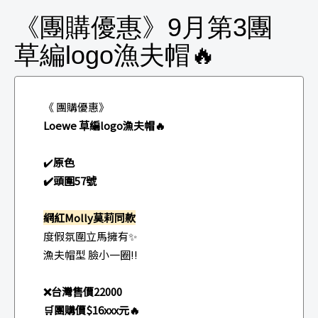
《團購優惠》9月第3團
草編logo漁夫帽🔥
《 團購優惠》
Loewe 草編logo漁夫帽🔥
✔️
原色
✔️頭圍57號
網紅Molly莫莉同款
度假氛圍立馬擁有✨
漁夫帽型 臉小一圈‼️
❌台灣售價22000
🛒團購價$16xxx元🔥