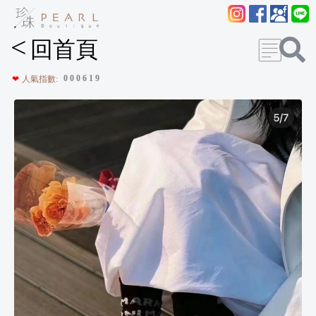
<
回首頁
0
0
0
6
1
9
❤
人氣指數: