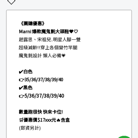
🤍
《團購優惠》
Marni 爆款魔鬼氈大頭鞋🖤🤍
趙露思、宋祖兒..明星人腳一雙
超級減齡‼️穿上各個變竹竿腿
魔鬼氈設計 懶人必備💗
✔️白色
👉35/36/37/38/39/40
✔️黑色
5/36/37/38/39/40
👉
數量跑很快 快來卡位!
🛒優惠價$17xxx元🔥含盒
(郵資另計)