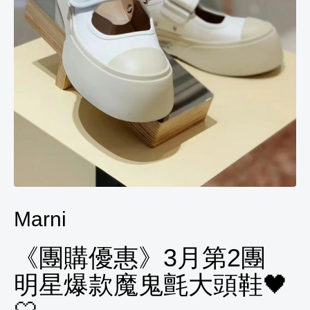
Marni
《團購優惠》3月第2團
明星爆款魔鬼氈大頭鞋🖤