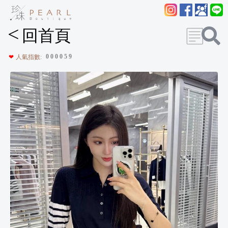
<
回首頁
0
0
0
0
5
9
❤
人氣指數: